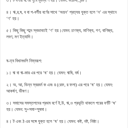
৩। ট বর্গীয় বর্ণের পূর্বে মূর্ধন্য ণ হয়। যেমন: কণ্টক, খন্ড।
৪। ঋ,র,ষ, ব বা প-বর্গীয় বর্ণের সাথে ‘অয়ন’ প্রত্যয় যুক্ত হলে ‘ন’ এর স্থানে
‘ণ’ হয়।
৫। কিছু কিছু শব্দে স্বভাবতই ‘ণ’ হয়।যেমন: চাণক্য, মাণিক্য, গণ, বাণিজ্য,
লবণ, মণ ইত্যাদি।
ষ-ত্ব বিধানগুলি নিম্নরূপ:
১। ঋ বা ঋ-কার এর পরে ‘ষ’ হয়। যেমন: ঋষি, বর্ষ।
২। অ, আ, ভিন্ন স্বরবর্ন ক এবং র (রেফ, র ফলা) এর পরে ‘ষ’ হয়। যেমন:
আকর্ষণ, ভীষণ।
৩। সমাসের সমস্তপদের প্রথম বর্ণে ই,উ, ঋ,ও প্রভৃতি থাকলে পরের বর্ণটি ‘ষ’
হয়। যেমন: সু+সমা=সুষমা।
৪। ট এবং ঠ এর সঙ্গে যুক্ত হলে ‘ষ’ হয়। যেমন: কষ্ট, নষ্ট, নিষ্ঠা।