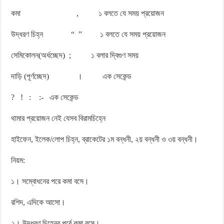
কমা , ১ বলতে যে সময় প্রয়োজন
উদ্ধরণ চিহ্ন “ ” ১ বলতে যে সময় প্রয়োজন
সেমিকোলন(অর্ধচ্ছেদ) ; ১ বলার দ্বিগুণ সময়
দাড়ি (পূর্ণচ্ছেদ) । এক সেকেন্ড
? ! : :- এক সেকেন্ড
থামার প্রয়োজন নেই যেসব বিরামচিহ্নে
হাইফেন, ইলেক/লোপ চিহ্ন, ব্রাকেটের ১ম বন্ধনী, ২য় বন্ধনী ও ৩য় বন্ধনী।
নিয়ম:
১। সম্বোধনের পরে কমা বসে।
রশিদ, এদিকে আসো।
২। উদ্ধরণ চিহ্নের পূর্বে কমা বসে।