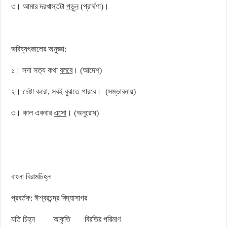
৩। আমার দরখাস্তটা
পড়ুন
(প্রার্থণা)।
ভবিষ্যৎকালের অনুজ্ঞা:
১। সদা সত্য কথা
বলবে
। (আদেশ)
২। চেষ্টা করো, সবই বুঝতে
পারবে
। (সম্ভাবনায়)
৩। কাল একবার
এসো
। (অনুরোধ)
বাংলা বিরামচিহ্ন
প্রবর্তক: ঈশ্বরচন্দ্র বিদ্যাসাগর
যতি চিহ্ন আকৃতি বিরতির পরিমাণ