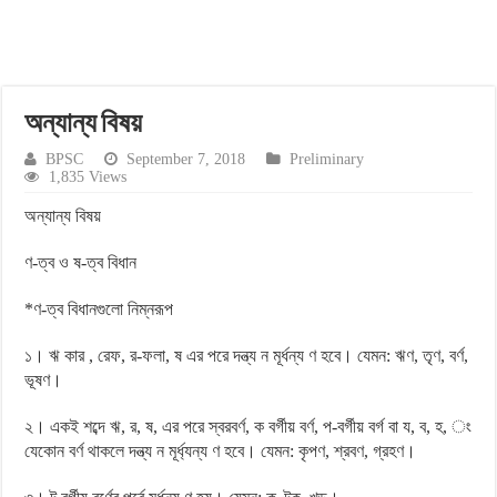
অন্যান্য বিষয়
BPSC
September 7, 2018
Preliminary
1,835 Views
অন্যান্য বিষয়
ণ-ত্ব ও ষ-ত্ব বিধান
*ণ-ত্ব বিধানগুলো নিম্নরূপ
১। ঋ কার , রেফ, র-ফলা, ষ এর পরে দন্ত্য ন মূর্ধন্য ণ হবে। যেমন: ঋণ, তৃণ, বর্ণ,
ভূষণ।
২। একই শব্দে ঋ, র, ষ, এর পরে স্বরবর্ণ, ক বর্গীয় বর্ণ, প-বর্গীয় বর্গ বা য, ব, হ, ং
যেকোন বর্ণ থাকলে দন্ত্য ন মূর্ধ্যন্য ণ হবে। যেমন: কৃপণ, শ্রবণ, গ্রহণ।