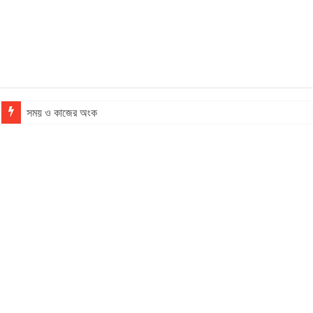
সময় ও কাজের অংক
সুদ কষা অংকের টেকনিক