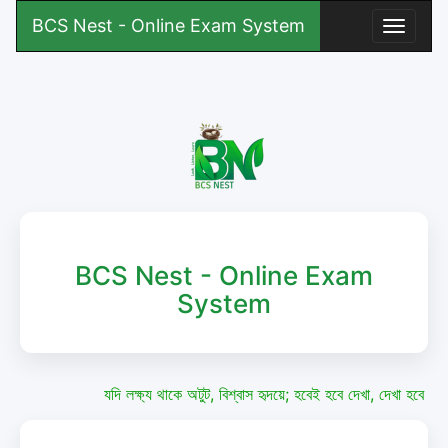
BCS Nest - Online Exam System
BCS Nest - Online Exam
System
যদি লক্ষ্য থাকে অটুট, বিশ্বাস হৃদয়ে; হবেই হবে দেখা, দেখা হবে বিজয়