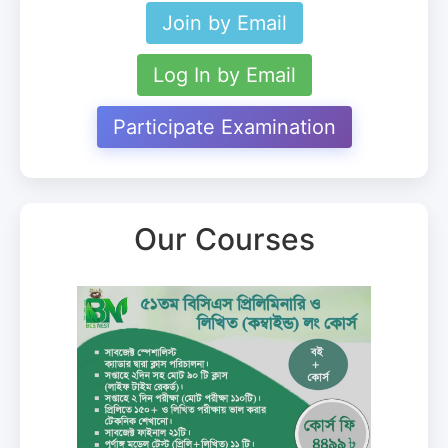
Join by Email
Log In by Email
Participate Examination
Our Courses