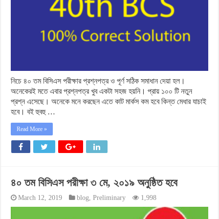
নিচে ৪০ তম বিসিএস পরীক্ষার প্রশ্নপত্র ও পূর্ণ সঠিক সমাধান দেয়া হল।
অনেকেরই মতে এবার প্রশ্নপত্র খুব একটা সহজ হয়নি। প্রায় ১০০ টি নতুন
প্রশ্ন এসেছে। অনেকে মনে করছেন এতে কাট মার্কস কম হবে কিন্ত মেধার যাচাই
হবে। বই হুবহু …
Read More »
৪০ তম বিসিএস পরীক্ষা ৩ মে, ২০১৯ অনুষ্ঠিত হবে
March 12, 2019
blog
,
Preliminary
1,998