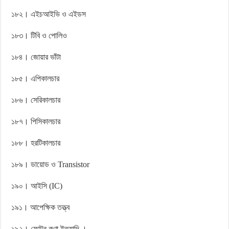
১৮২। এইচআইভি ও এইডস
১৮৩। টিবি ও পোলিও
১৮৪। জোয়ার ভাঁটা
১৮৫। এপিকালচার
১৮৬। সেরিকালচার
১৮৭। পিসিকালচার
১৮৮। হরটিকালচার
১৮৯। ডায়োড ও Transistor
১৯০। আইসি (IC)
১৯১। আপেক্ষিক তত্ত্ব
১৯২। ফোটন কণা ইত্যাদি ।