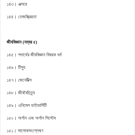
১৪৩। এক্সরে
১৪৪। তেজস্ক্রিয়তা
জীববিজ্ঞান (নম্বর ৫)
১৪৫। পদার্থের জীববিজ্ঞান বিষয়ক ধর্ম
১৪৬। টিস্যু
১৪৭। জেনেটিক্স
১৪৮। জীববৈচিত্র্য
১৪৯। এনিমেল ডাইভার্সিটি
১৫০। অর্গান এবং অর্গান সিস্টেম
১৫১। সালোকসংশ্লেষণ