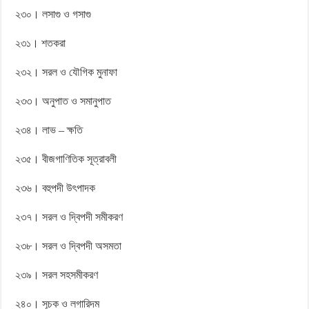
২৩০। লসাগু ও গসাগু
২৩১। শতকরা
২৩২। সরল ও যৌগিক মুনাফা
২৩৩। অনুপাত ও সমানুপাত
২৩৪। লাভ – ক্ষতি
২৩৫। বীজগাণিতিক সূত্রাবলী
২৩৬। বহুপদী উৎপাদক
২৩৭। সরল ও দ্বিপদী সমীকরণ
২৩৮। সরল ও দ্বিপদী অসমতা
২৩৯। সরল সহসমীকরণ
২৪০। সূচক ও লগারিদম