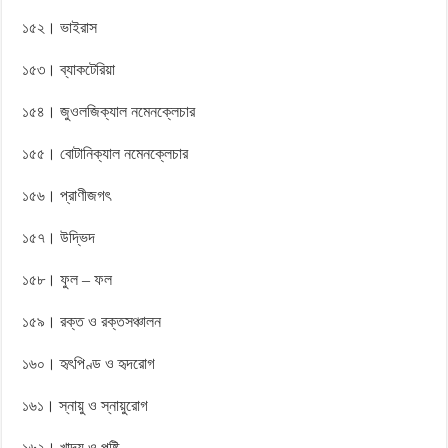
১৫২। ভাইরাস
১৫৩। ব্যাকটেরিয়া
১৫৪। জুওলজিক্যাল নমেনক্লেচার
১৫৫। বোটানিক্যাল নমেনক্লেচার
১৫৬। প্রাণীজগৎ
১৫৭। উদ্ভিদ
১৫৮। ফুল – ফল
১৫৯। রক্ত ও রক্তসঞ্চালন
১৬০। হৃৎপিণ্ড ও হৃদরোগ
১৬১। স্নায়ু ও স্নায়ুরোগ
১৬২। খাদ্য ও পুষ্টি