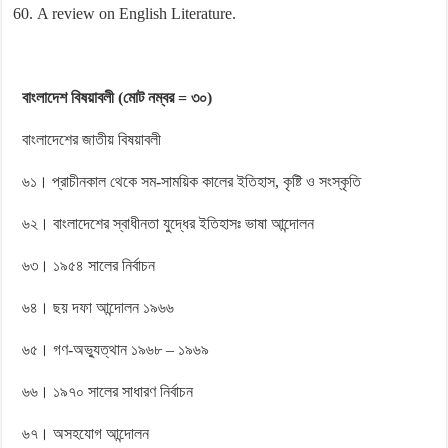
A review on English Literature.
বাংলাদেশ বিষয়াবলী (মোট নম্বর = ৩০)
বাংলাদেশের জাতীয় বিষয়াবলী
৬১। প্রাচীনকাল থেকে সম-সাময়িক কালের ইতিহাস, কৃষ্টি ও সংস্কৃতি
৬২। বাংলাদেশের স্বাধীনতা যুদ্ধের ইতিহাসঃ ভাষা আন্দোলন
৬৩। ১৯৫৪ সালের নির্বাচন
৬৪। ছয় দফা আন্দোলন ১৯৬৬
৬৫। গণ-অভ্যুত্থান ১৯৬৮ – ১৯৬৯
৬৬। ১৯৭০ সালের সাধারণ নির্বাচন
৬৭। অসহযোগ আন্দোলন