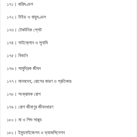
১৭১। বারিমণ্ডল
১৭২। টাইড ও বায়ুমণ্ডল
১৭৩। টেকটনিক প্লেট
১৭৪। সাইক্লোন ও সুনামি
১৭৫। বিবর্তন
১৭৬। সামুদ্রিক জীবন
১৭৭। মানবদেহ, রোগের কারণ ও প্রতিকার
১৭৮। সংক্রামক রোগ
১৭৯। রোগ জীবাণুর জীবনধারণ
১৮০। মা ও শিশু সাস্থ্য
১৮১। ইম্যুনাইজেশন ও ভ্যাকসিনেশন