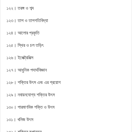
১২২। তরঙ্গ ও শব্দ
১২৩। তাপ ও তাপগতিবিদ্যা
১২৪। আলোর প্রকৃতি
১২৫। স্থির ও চল তড়িৎ
১২৬। ইলেক্ট্রনিক্স
১২৭। আধুনিক পদার্থবিজ্ঞান
১২৮। শক্তির উৎস এবং এর প্রয়োগ
১২৯। নবায়নযোগ্য শক্তির উৎস
১৩০। পারমাণবিক শক্তি ও উৎস
১৩১। খনিজ উৎস
১৩২। শক্তির রূপান্তর