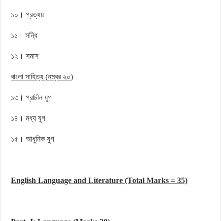
১০। প্রত্যয়
১১। সন্ধি
১২। সমাস
বাংলা সাহিত্য
(
নম্বর
২০
)
১৩। প্রাচীন যুগ
১৪। মধ্য যুগ
১৫। আধুনিক যুগ
English Language and Literature (Total Marks = 35)