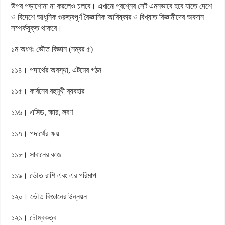
উপর পড়াশোনা না করলেও চলবে। এখানে প্রশ্নের সেট এমনভাবে হবে যাতে দেশে
ও বিদেশে আধুনিক গুরুত্বপূর্ণ বৈজ্ঞানিক আবিষ্কার ও বিখ্যাত বিজ্ঞানীদের অবদান
সম্পর্কযুক্ত থাকবে।
১ম অংশঃ ভৌত বিজ্ঞান (নম্বর ৫)
১১৪। পদার্থের অবস্থা, এটমের গঠন
১১৫। কার্বনের বহুমুখী ব্যবহার
১১৬। এসিড, ক্ষার, লবণ
১১৭। পদার্থের ক্ষয়
১১৮। সাবানের কাজ
১১৯। ভৌত রাশি এবং এর পরিমাপ
১২০। ভৌত বিজ্ঞানের উন্নয়ন
১২১। চৌম্বকত্ব