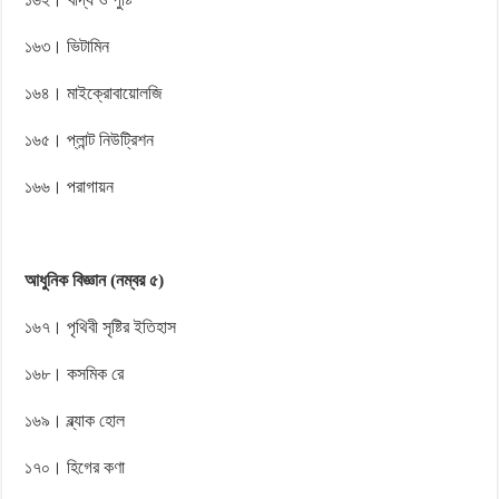
১৬৩। ভিটামিন
১৬৪। মাইক্রোবায়োলজি
১৬৫। প্লান্ট নিউট্রিশন
১৬৬। পরাগায়ন
আধুনিক বিজ্ঞান (নম্বর ৫)
১৬৭। পৃথিবী সৃষ্টির ইতিহাস
১৬৮। কসমিক রে
১৬৯। ব্ল্যাক হোল
১৭০। হিগের কণা