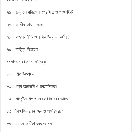
৭৬। উন্নয়ন পরিকল্পনা প্রেক্ষিত ও পঞ্চবার্ষিকী
৭৭। জাতীয় আয় – ব্যয়
৭৮। রাজস্ব নীতি ও বার্ষিক উন্নয়ন কর্মসূচি
৭৯। দারিদ্র্য বিমোচন
বাংলাদেশের শিল্প ও বাণিজ্যঃ
৮০। শিল্প উৎপাদন
৮১। পণ্য আমদানি ও রপ্তানিকরণ
৮২। গার্মেন্টস শিল্প ও এর সার্বিক ব্যবস্থাপনা
৮৩। বৈদেশিক লেন-দেন ও অর্থ প্রেরণ
৮৪। ব্যাংক ও বীমা ব্যবস্থাপনা