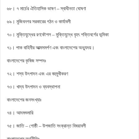
৬৮। ৭ মার্চের ঐতিহাসিক ভাষণ – স্বাধীনতা ঘোষণা
৬৯। মুজিবনগর সরকারের গঠন ও কার্যাবলী
৭০। মুক্তিযুদ্ধের রণকৌশল – মুক্তিযুদ্ধে বৃহৎ শক্তিবর্গের ভূমিকা
৭১। পাক বাহিনীর আত্মসমর্পণ এবং বাংলাদেশের অভ্যুদয়।
বাংলাদেশের কৃষিজ সম্পদঃ
৭২। শস্য উৎপাদন এবং এর বহুমুখীকরণ
৭৩। খাদ্য উৎপাদন ও ব্যবস্থাপনা
বাংলাদেশের জনসংখ্যাঃ
৭৪। আদমশুমারি
৭৫। জাতি – গোষ্ঠী – উপজাতি সংক্রান্ত বিষয়াবলী
বাংলাদেশের অর্থনীতিঃ