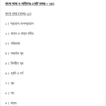
বাংলা ভাষা ও সাহিত্যঃ (মোট নম্বর = ৩৫)
বাংলা ভাষা
(
নম্বর
১৫
)
১। প্রয়োগ-অপপ্রয়োগ
২। বানান ও বাক্য শুদ্ধি
৩। পরিভাষা
৪। সমার্থক শব্দ
৫। বিপরীত শব্দ
৬। ধ্বনি ও বর্ণ
৭। শব্দ
৮। পদ
৯। বাক্য