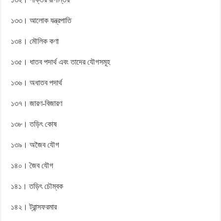
১৩৩। আলোক যন্ত্রপাতি
১৩৪। মৌলিক কণা
১৩৫। ধাতব পদার্থ এবং তাদের যৌগসমূহ
১৩৬। অধাতব পদার্থ
১৩৭। জারণ-বিজারণ
১৩৮। তড়িৎ কোষ
১৩৯। অজৈব যৌগ
১৪০। জৈব যৌগ
১৪১। তড়িৎ চৌম্বক
১৪২। ট্রান্সফরমার