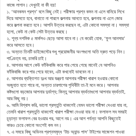
কাজে লাগান। দেখুনই না কী হয়!
১. ‘আনকমন প্রশ্ন’ বলে কিছু নেই। পরীক্ষায় প্রশ্ন কমন না এলে বানিয়ে লিখে
দিয়ে আসতে হবে, বানাতে না পারলে কল্পনায় আনতে হবে, কল্পনায় না এলে জোর
করে কল্পনা করতে হবে। আপনি উত্তর করছেন না, এটা কোনো সমস্যা না। সমস্যা
হলো, কেউ না কেউ সেটা উত্তর করছে।
২. শূন্য দশমিক ৫ মার্কসও ছেড়ে আসা যাবে না। যে করেই হোক, ‘ফুল আনসার’
করে আসতে হবে।
৩. অন্তত তিনটি ডাইজেস্টের শুধু প্রয়োজনীয় অংশগুলো অতি দ্রুত পড়ে নিন।
পাণ্ডিত্য নয়, চাকরি চাই।
৪. আপনার আগে কেউ ফাঁকিবাজি করে পার পেয়ে গেছে মানেই যে আপনিও
ফাঁকিবাজি করে পার পেয়ে যাবেন, এটা কখনোই ভাববেন না।
৫. আপনার ব্যক্তিগত দুঃখ আর যন্ত্রণা আপনার পরীক্ষা খারাপ হওয়ার কোনো
অজুহাত হতে পারে না, অন্তত চারপাশের পৃথিবীটা তা-ই মনে করে। আপনার
কষ্টগুলো বড়জোর আপনার দুর্ভাগ্য; কিন্তু আপনার ব্যর্থতাগুলো আপনার ব্যর্থতাই,
আর কিছু নয়।
৬. আমি বিশ্বাস করি, ভালো প্রস্তুতি থাকলেই যেমন ভালো পরীক্ষা দেওয়া যায় না,
তেমনি খারাপ প্রস্তুতি থাকলেই খারাপ পরীক্ষা দেওয়া যায় না। ফলাফল সব সময়ই
চূড়ান্ত ফলাফল বের হওয়ার পর, আগে নয়। এর আগ পর্যন্ত আপনি কিছুতেই
কারও চেয়ে কোনো অংশেই কম নন।
৭. এ সময়ে কিছু অভিনব প্রশ্নসমৃদ্ধ ‘টাচ অ্যান্ড পাস’ টাইপের সাজেশন পাওয়া