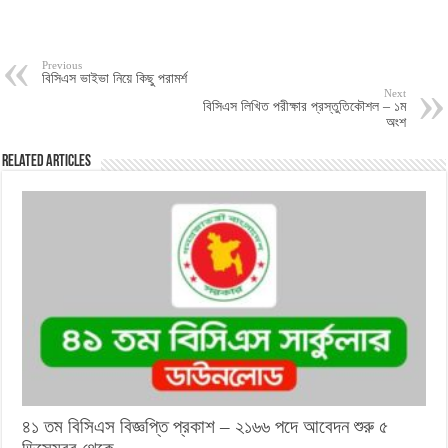
Previous
বিসিএস ভাইভা নিয়ে কিছু পরামর্শ
Next
বিসিএস লিখিত পরীক্ষার প্রস্তুতিকৌশল – ১ম
অংশ
Related Articles
৪১ তম বিসিএস বিজ্ঞপ্তি প্রকাশ – ২১৬৬ পদে আবেদন শুরু ৫