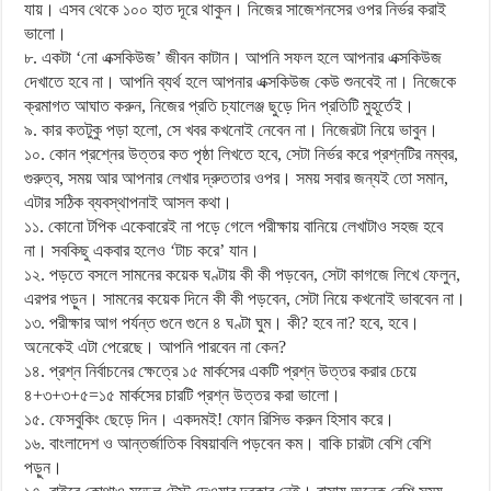
যায়। এসব থেকে ১০০ হাত দূরে থাকুন। নিজের সাজেশনসের ওপর নির্ভর করাই
ভালো।
৮. একটা ‘নো এক্সকিউজ’ জীবন কাটান। আপনি সফল হলে আপনার এক্সকিউজ
দেখাতে হবে না। আপনি ব্যর্থ হলে আপনার এক্সকিউজ কেউ শুনবেই না। নিজেকে
ক্রমাগত আঘাত করুন, নিজের প্রতি চ্যালেঞ্জ ছুড়ে দিন প্রতিটি মুহূর্তেই।
৯. কার কতটুকু পড়া হলো, সে খবর কখনোই নেবেন না। নিজেরটা নিয়ে ভাবুন।
১০. কোন প্রশ্নের উত্তর কত পৃষ্ঠা লিখতে হবে, সেটা নির্ভর করে প্রশ্নটির নম্বর,
গুরুত্ব, সময় আর আপনার লেখার দ্রুততার ওপর। সময় সবার জন্যই তো সমান,
এটার সঠিক ব্যবস্থাপনাই আসল কথা।
১১. কোনো টপিক একেবারেই না পড়ে গেলে পরীক্ষায় বানিয়ে লেখাটাও সহজ হবে
না। সবকিছু একবার হলেও ‘টাচ করে’ যান।
১২. পড়তে বসলে সামনের কয়েক ঘণ্টায় কী কী পড়বেন, সেটা কাগজে লিখে ফেলুন,
এরপর পড়ুন। সামনের কয়েক দিনে কী কী পড়বেন, সেটা নিয়ে কখনোই ভাববেন না।
১৩. পরীক্ষার আগ পর্যন্ত গুনে গুনে ৪ ঘণ্টা ঘুম। কী? হবে না? হবে, হবে।
অনেকেই এটা পেরেছে। আপনি পারবেন না কেন?
১৪. প্রশ্ন নির্বাচনের ক্ষেত্রে ১৫ মার্কসের একটি প্রশ্ন উত্তর করার চেয়ে
৪+৩+৩+৫=১৫ মার্কসের চারটি প্রশ্ন উত্তর করা ভালো।
১৫. ফেসবুকিং ছেড়ে দিন। একদমই! ফোন রিসিভ করুন হিসাব করে।
১৬. বাংলাদেশ ও আন্তর্জাতিক বিষয়াবলি পড়বেন কম। বাকি চারটা বেশি বেশি
পড়ুন।