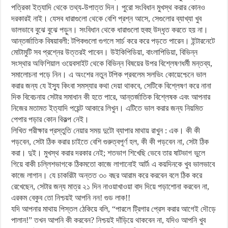
পত্রিকা ইত্যাদি থেকে তথ্য-উপাত্ত দিন। পুরো সংবিধান মুখস্থ করার কোনও
দরকারই নাই। যেসব ধারাগুলো থেকে বেশি প্রশ্ন আসে, সেগুলোর ব্যাখ্যা খুব
ভালভাবে বুঝে বুঝে পড়ুন। সংবিধান থেকে ধারাগুলো হুবহু উদ্ধৃত করতে হয় না।
আন্তর্জাতিক বিষয়াবলী: টপিকগুলো গুগলে সার্চ করে করে পড়তে পারেন। ইন্টারনেটে
মোটামুটি সব প্রশ্নের উত্তরই পাবেন। উইকিপিডিয়া, বাংলাপিডিয়া, বিভিন্ন
সংস্থার অফিশিয়াল ওয়েবসাইট থেকে বিভিন্ন বিষয়ের উপর বিশ্লেষণধর্মী মন্তব্য,
সমালোচনা পড়ে নিন। এ অংশের নতুন টপিক প্রবলেম সলভিং কোয়েশ্চেনে ভাল
করার জন্য যে ইস্যু কিংবা সমস্যার কথা দেয়া থাকবে, সেটিকে বিশ্লেষণ করে নানা
দিক বিবেচনায় সেটার সমাধান কী হতে পারে, আন্তর্জাতিক বিশ্লেষক এবং আপনার
নিজের মতামত ইত্যাদি পয়েন্ট আকারে লিখুন। এটিতে ভাল করার জন্য নিয়মিত
পেপার পড়ার কোন বিকল্প নেই।
লিখিত পরীক্ষার প্রস্তুতি নেয়ার সময় দুটো ব্যাপার মাথায় রাখুন : এক। কী কী
পড়বেন, সেটা ঠিক করার চাইতে বেশি গুরুত্বপূর্ণ হল, কী কী পড়বেন না, সেটা ঠিক
করা। দুই। মুখস্থ করার দরকার নেই; শতভাগ শিখেছি ভেবে তার ষাটভাগ ভুলে
গিয়ে বাকী চল্লিশভাগকে ঠিকমতো কাজে লাগানোই আর্ট৷ এ কয়দিনকে খুব ভালভাবে
কাজে লাগান। যে চাকরিটা অন্তত ৩০ বছর আরাম করে করবেন বলে ঠিক করে
রেখেছেন, সেটার জন্য মাত্র ২১ দিন নাওয়াখাওয়া বাদ দিয়ে পড়াশোনা করবেন না,
এরকম বেকুব তো নিশ্চয়ই আপনি নন! গুড লাক!!
যদি আপনার মাথায় পিস্তল ঠেকিয়ে বলি, “পারলে ট্রিগার প্রেস করার আগেই দৌড়ে
পালান!” তখন আপনি কী করবেন? নিশ্চয়ই দাঁড়িয়ে থাকবেন না, যদিও আপনি খুব