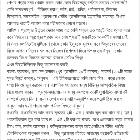
পেপার পড়ার সময় খেয়াল করুন কোন কোন বিষয়সমূহ বর্তমান সময়ের প্রেক্ষাপটে
বেশি সামঞ্জস্যপূর্ণ। বিভিন্ন ম্যাপ, ডাটা, চার্ট, টেবিল, পর্যালোচনা, নিজস্ব
বিশ্লেষণ, সমসাময়িক প্রেক্ষাপটে সেটির প্রাসঙ্গিকতা ইত্যাদির সাহায্যে লিখলে
আপনার খাতাটি আলাদা করে পরীক্ষকের চোখে পড়বে।
আটাশ। প্রশ্নের উত্তর দেয়ার সময় যত বেশি সম্ভব তত পয়েন্ট দিয়ে প্যারা করে
করে লিখবেন। প্রশ্নের প্রথম আর শেষ প্যারাটি সবচাইতে আকর্ষণীয় হওয়া চাই।
বিভিন্ন কলামিস্টের দৃষ্টিকোণ থেকে কোন ইস্যুকে ব্যাখ্যা করে উত্তরের শেষের
দিকে আপনার নিজের মত করে নিজের বিশ্লেষণ দিয়ে উপসংহার টানুন। কোন
মন্তব্য কিংবা নিজস্ব মতামত থাকলে সেটিও লিখুন।
এখন বিষয়ভিত্তিক কিছু আলোচনা করছি।
বাংলা: ব্যাকরণ, ভাব-সম্প্রসারণ (খুব প্রাসঙ্গিক ২০টি বাক্যে), সারমর্ম (২-৩টি সহজ
সুন্দর বিমূর্ত বাক্যে), অনুবাদ—এই টপিকগুলোতে বেশি জোর দিন। পত্র লেখার
সময় নিয়মে ভুল করবেন না। কাল্পনিক সংলাপের জন্য বিভিন্ন সাম্প্রতিক বিষয়
নিয়ে ধারণা বাড়ান। গ্রন্থ-সমালোচনার জন্য কমপক্ষে ৩০টি সুপরিচিত বাংলা বই
সম্পর্কে জেনে নিন। রচনার লেখার সময় মাইন্ড-ম্যাপিং করে পয়েন্ট ঠিক করতে
থাকুন, আর ঘণ্টা পড়ার আগ পর্যন্ত লিখতে থাকুন।
ইংরেজি: ইংরেজিতে ভাল করার মূলমন্ত্র ২টি : এক। বানান ভুল করা যাবে না। দুই।
গ্রামাটিক্যাল ভুল করা যাবে না। এই ২টি ব্যাপার মাথায় রেখে একেবারে সহজ ভাষায়
লিখে যান, মার্কস আসবেই। কম্প্রিহেনশনের জন্য আইএলটিএস রিডিং পার্টের
টেকনিকগুলো অনুসরণ করুন। কিছু প্রামাণ্য বইয়ের সাহায্যে কয়েকটি ডাইজেস্ট