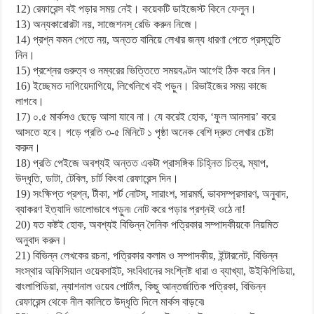
12) রেফারেন্স বই পড়ার সময় নেই। কয়েকটি ডাইজেস্ট কিনে ফেলুন।
13) অন্যকারোরটা নয়, সাজেশনস্ রেডি করুন নিজে।
14) প্রশ্ন কমন পেতে নয়, অন্তত বানিয়ে লেখার জন্য ধারণা পেতে প্রস্তুতি
নিন।
15) প্রশ্নের গুরুত্ব ও নম্বরের ভিত্তিতে সময়বণ্টন আগেই ঠিক করে নিন।
16) ইচ্ছেমত দাগিয়েদাগিয়ে, লিখেলিখে বই পড়ুন। রিভাইজের সময় কাজে
লাগবে।
17) ০.৫ মার্কসও ছেড়ে আসা যাবে না। যে করেই হোক, ‘ফুল আনসার’ করে
আসতে হবে। গড়ে প্রতি ৩-৫ মিনিটে ১ পৃষ্ঠা অনেক বেশি দ্রুত লেখার চেষ্টা
করুন।
18) প্রতি পেইজে অবশ্যই অন্তত একটা প্রাসঙ্গিক চিহ্নিত চিত্র, ম্যাপ,
উদ্ধৃতি, ডাটা, টেবিল, চার্ট কিংবা রেফারেন্স দিন।
19) সংক্ষিপ্ত প্রশ্ন, টীকা, শর্ট নোটস্, সারাংশ, সারমর্ম, ভাবসম্প্রসারণ, অনুবাদ,
ব্যাকরণ ইত্যাদি ভালোভাবে পড়ুন৷ নোট করে পড়ার প্রশ্নই ওঠে না!
20) যত কষ্টই হোক, অবশ্যই বিভিন্ন দৈনিক পত্রিকার সম্পাদকীয়কে নিয়মিত
অনুবাদ করুন।
21) বিভিন্ন লেখকের রচনা, পত্রিকার কলাম ও সম্পাদকীয়, ইন্টারনেট, বিভিন্ন
সংস্থার অফিসিয়াল ওয়েবসাইট, সংবিধানের সংশ্লিষ্ট ধারা ও ব্যাখ্যা, উইকিপিডিয়া,
বাংলাপিডিয়া, ন্যাশনাল ওয়েব পোর্টাল, কিছু আন্তর্জাতিক পত্রিকা, বিভিন্ন
রেফারেন্স থেকে নীল কালিতে উদ্ধৃতি দিলে মার্কস বাড়বে৷