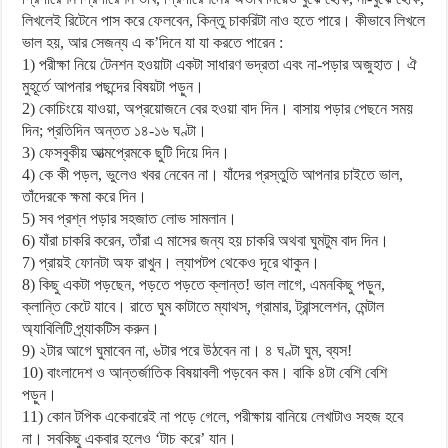
লিখলেই রিটেনে পাস করে ফেলবেন, কিন্তু চাকরিটা নাও হতে পারে। কীভাবে লিখলে
ভাল হয়, আর সেজন্য এ ক’দিনে যা যা করতে পারেন :
1) পরীক্ষা নিয়ে টেনশন হওয়াটা একটা সাধারণ ভদ্রতা এবং না-পড়ার অজুহাত। ঐ
মুহূর্তে আপনার পছন্দের বিষয়টা পড়ুন।
2) কোচিংয়ে যাওয়া, অপ্রয়োজনে বের হওয়া বাদ দিন। বাসায় পড়ার পেছনে সময়
দিন; প্রতিদিন অন্তত ১৪-১৬ ঘণ্টা।
3) ফেসবুকীয় আত্মপ্রেমকে ছুটি দিয়ে দিন।
4) কে কী পড়ল, ভুলেও খবর নেবেন না। যাঁদের প্রস্তুতি আপনার চাইতে ভাল,
তাঁদেরকে ক্ষমা করে দিন।
5) সব প্রশ্ন পড়ার সহজাত লোভ সামলান।
6) যাঁরা চাকরি করেন, তাঁরা এ মাসের জন্য হয় চাকরি অথবা ঘুমটুম বাদ দিন।
7) প্রায়ই ফোনটা অফ রাখুন। ল্যাপটপ থেকেও দূরে থাকুন।
8) কিছু একটা পড়ছেন, পড়তে পড়তে ক্লান্ত! ভাল লাগে, এমনকিছু পড়ুন,
ক্লান্তি কেটে যাবে। রাতে ঘুম কাটাতে ম্যাথস্, গ্রামার, ট্রান্সলেশন, মেন্টাল
অ্যাবিলিটি প্র্যাকটিস করুন।
9) ২টার আগে ঘুমাবেন না, ৬টার পরে উঠবেন না। ৪ ঘণ্টা ঘুম, ব্যস!
10) বাংলাদেশ ও আন্তর্জাতিক বিষয়াবলী পড়বেন কম। বাকি ৪টা বেশি বেশি
পড়ুন।
11) কোন টপিক একেবারেই না পড়ে গেলে, পরীক্ষায় বানিয়ে লেখাটাও সহজ হবে
না। সবকিছু একবার হলেও ‘টাচ করে’ যান।