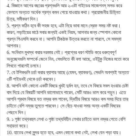
4. বিজ্ঞানে আগের বছরের প্রশ্নগুলি আর ২-৩টা গাইডের সাজেশনস্ সলভ করে
ফেললে অন্তত অর্ধেক প্রশ্ন কমন পেয়ে যাওয়ার কথা। প্রয়োজনীয় চিহ্নিত
চিত্র, সমীকরণ দিন।
5. প্রশ্ন কঠিন হবে কী সহজ হবে, এটা নিয়ে ভাবা মানে স্রেফ সময় নষ্ট করা।
কারণ, লড়াইয়ের মাঠে সবার জন্যই একই নিয়ম, আপনার জন্য স্পেশাল কোনো
প্রশ্ন পিএসসি করবে না। আপনি ঠিকঠাক উত্তর করতে না পারলে, সে সমস্যা
আপনার।
6. সংবিধান মুখস্থ করার দরকার নেই। প্রশ্নের ধরণ স্টাডি করে গুরুত্বপূর্ণ
অনুচ্ছেদগুলি সম্পর্কে জেনে নিন, সেগুলিতে কী বলা আছে, ওইটুকু নিজের মতো করে
লিখতে পারলেই চলবে।
7. যে টপিকগুলি চর্চা করার ব্যাপার আছে (যেমন, ব্যাকরণ), সেগুলি অবশ্যই অন্তত
৩টি গাইডবই থেকে চর্চা করবেন।
8. আপনি যদি কোনো একটি বিষয়ে খুবই দুর্বল হন, তবে সে বিষয়ে সবল হওয়ার চেষ্টা
বাদ দিয়ে যে বিষয়টি আপনি ভালোভাবে পারেন, সেটি আরও ভাল করে পড়ুন। এতে
আপনি প্রথম বিষয়ে যত নম্বর কম পাবেন, দ্বিতীয় বিষয়ে আরও কম সময় দিয়ে তার
চাইতে বেশি নম্বর তুলতে পারবেন। সে বেঁচে যাওয়া সময় অন্য একটি বিষয়ের
পেছনে দিন।
9. ১ পৃষ্ঠা তথ্যবহুল লেখা ৩ পৃষ্ঠা তথ্যবিহীন লেখার চাইতে ভাল নম্বর পেতে বেশি
সহায়তা করে।
10. হাতের লেখা সুন্দর হতে হবে, এমন কোনো কথা নেই, লেখা যেন পড়া যায়।