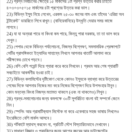
22) প্রশ্ন নির্বাচনের ক্ষেত্রে ১৫ মার্কসের ১টা প্রশ্ন উত্তর করার চাইতে
৪+৩+৩+৫=১৫ মার্কসের ৪টা প্রশ্নের উত্তর করা ভাল।
23) বিভিন্ন ইস্যু নিয়ে লেখেন, এরকম ২৫-৩০ জনের নাম এবং তাঁদের ‘এরিয়া অব
ইন্টারেস্ট’ ডায়রিতে লিখে রাখুন। (বানিয়েবানিয়ে) উদ্ধৃতি দেয়ার সময় কাজে
লাগবে।
24) যা যা অন্যরা পারে না কিংবা কম পারে, কিন্তু পারা দরকার, তা তা ভাল করে
দেখুন।
25) পেপার থেকে বিভিন্ন পর্যালোচনা, নিজস্ব বিশ্লেষণ, সমসাময়িক প্রেক্ষাপটে
সেটির প্রাসঙ্গিকতা ইত্যাদির সাহায্যে লিখলে আপনার খাতাটি আলাদা করে
পরীক্ষকের চোখে পড়বে।
26) বেশি বেশি পয়েন্ট দিয়ে প্যারা করে করে লিখবেন। প্রথম আর শেষ প্যারাটি
সবচাইতে আকর্ষণীয় হওয়া চাই।
27) বিভিন্ন কলামিস্টের দৃষ্টিকোণ থেকে কোনও ইস্যুকে ব্যাখ্যা করে উত্তরের
শেষের দিকে আপনার নিজের মত করে নিজের বিশ্লেষণ দিয়ে উপসংহার টানুন।
কোন মন্তব্য কিংবা নিজস্ব মতামত থাকলে (এবং না থাকলেও) লিখুন।
28) গ্রন্থ-সমালোচনার জন্য কমপক্ষে ৩০টি সুপরিচিত বাংলা বই সম্পর্কে জেনে
নিন।
29) স্পেলিং আর গ্রামাটিক্যাল মিস্টেক না করে একেবারে সহজ ভাষায় লিখলেও
ইংরেজিতে বেশি মার্কস আসবে।
30) শর্টকাটে ম্যাথস্ করবেন না, প্রতিটি স্টেপ বিস্তারিতভাবে দেখাবেন।
31) সাধারণ বিজ্ঞান ও প্রযুক্তির জন্য আগের বছরের আর ডাইজেস্টের