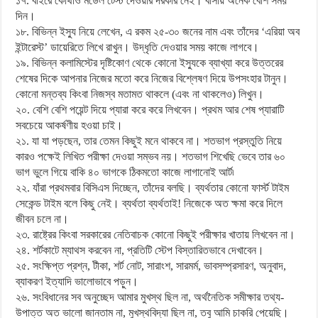
১৭. বাইরে কোথাও মডেল টেস্ট দেওয়ার দরকার নেই। বাসায় অনেক বেশি সময়
দিন।
১৮. বিভিন্ন ইস্যু নিয়ে লেখেন, এ রকম ২৫-৩০ জনের নাম এবং তাঁদের ‘এরিয়া অব
ইন্টারেস্ট’ ডায়েরিতে লিখে রাখুন। উদ্ধৃতি দেওয়ার সময় কাজে লাগবে।
১৯. বিভিন্ন কলামিস্টের দৃষ্টিকোণ থেকে কোনো ইস্যুকে ব্যাখ্যা করে উত্তরের
শেষের দিকে আপনার নিজের মতো করে নিজের বিশ্লেষণ দিয়ে উপসংহার টানুন।
কোনো মন্তব্য কিংবা নিজস্ব মতামত থাকলে (এবং না থাকলেও) লিখুন।
২০. বেশি বেশি পয়েন্ট দিয়ে প্যারা করে করে লিখবেন। প্রথম আর শেষ প্যারাটি
সবচেয়ে আকর্ষণীয় হওয়া চাই।
২১. যা যা পড়ছেন, তার তেমন কিছুই মনে থাকবে না। শতভাগ প্রস্তুতি নিয়ে
কারও পক্ষেই লিখিত পরীক্ষা দেওয়া সম্ভব নয়। শতভাগ শিখেছি ভেবে তার ৬০
ভাগ ভুলে গিয়ে বাকি ৪০ ভাগকে ঠিকমতো কাজে লাগানোই আর্ট৷
২২. যাঁরা প্রথমবার বিসিএস দিচ্ছেন, তাঁদের বলছি। ব্যর্থতার কোনো ফার্স্ট টাইম
সেকেন্ড টাইম বলে কিছু নেই। ব্যর্থতা ব্যর্থতাই! নিজেকে অত ক্ষমা করে দিলে
জীবন চলে না।
২৩. রাষ্ট্রের কিংবা সরকারের নেতিবাচক কোনো কিছুই পরীক্ষার খাতায় লিখবেন না।
২৪. শর্টকাটে ম্যাথস করবেন না, প্রতিটি স্টেপ বিস্তারিতভাবে দেখাবেন।
২৫. সংক্ষিপ্ত প্রশ্ন, টীকা, শর্ট নোট, সারাংশ, সারমর্ম, ভাবসম্প্রসারণ, অনুবাদ,
ব্যাকরণ ইত্যাদি ভালোভাবে পড়ুন।
২৬. সংবিধানের সব অনুচ্ছেদ আমার মুখস্থ ছিল না, অর্থনৈতিক সমীক্ষার তথ্য-
উপাত্ত অত ভালো জানতাম না, মুখস্থবিদ্যা ছিল না, তবু আমি চাকরি পেয়েছি।