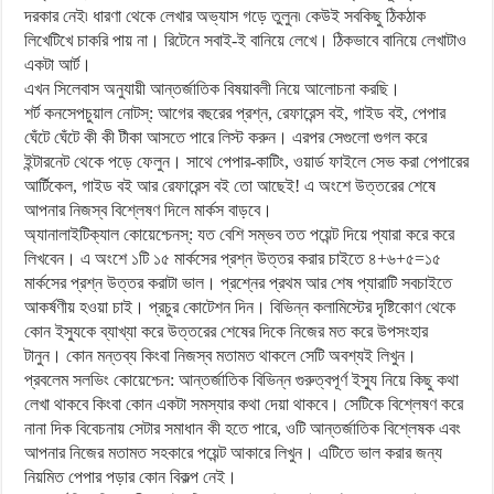
দরকার নেই৷ ধারণা থেকে লেখার অভ্যাস গড়ে তুলুন৷ কেউই সবকিছু ঠিকঠাক
লিখেটিখে চাকরি পায় না। রিটেনে সবাই-ই বানিয়ে লেখে। ঠিকভাবে বানিয়ে লেখাটাও
একটা আর্ট।
এখন সিলেবাস অনুযায়ী আন্তর্জাতিক বিষয়াবলী নিয়ে আলোচনা করছি।
শর্ট কনসেপচুয়াল নোটস্: আগের বছরের প্রশ্ন, রেফারেন্স বই, গাইড বই, পেপার
ঘেঁটে ঘেঁটে কী কী টীকা আসতে পারে লিস্ট করুন। এরপর সেগুলো গুগল করে
ইন্টারনেট থেকে পড়ে ফেলুন। সাথে পেপার-কাটিং, ওয়ার্ড ফাইলে সেভ করা পেপারের
আর্টিকেল, গাইড বই আর রেফারেন্স বই তো আছেই! এ অংশে উত্তরের শেষে
আপনার নিজস্ব বিশ্লেষণ দিলে মার্কস বাড়বে।
অ্যানালাইটিক্যাল কোয়েশ্চেনস্: যত বেশি সম্ভব তত পয়েন্ট দিয়ে প্যারা করে করে
লিখবেন। এ অংশে ১টি ১৫ মার্কসের প্রশ্ন উত্তর করার চাইতে ৪+৬+৫=১৫
মার্কসের প্রশ্ন উত্তর করাটা ভাল। প্রশ্নের প্রথম আর শেষ প্যারাটি সবচাইতে
আকর্ষণীয় হওয়া চাই। প্রচুর কোটেশন দিন। বিভিন্ন কলামিস্টের দৃষ্টিকোণ থেকে
কোন ইস্যুকে ব্যাখ্যা করে উত্তরের শেষের দিকে নিজের মত করে উপসংহার
টানুন। কোন মন্তব্য কিংবা নিজস্ব মতামত থাকলে সেটি অবশ্যই লিখুন।
প্রবলেম সলভিং কোয়েশ্চেন: আন্তর্জাতিক বিভিন্ন গুরুত্বপূর্ণ ইস্যু নিয়ে কিছু কথা
লেখা থাকবে কিংবা কোন একটা সমস্যার কথা দেয়া থাকবে। সেটিকে বিশ্লেষণ করে
নানা দিক বিবেচনায় সেটার সমাধান কী হতে পারে, ওটি আন্তর্জাতিক বিশ্লেষক এবং
আপনার নিজের মতামত সহকারে পয়েন্ট আকারে লিখুন। এটিতে ভাল করার জন্য
নিয়মিত পেপার পড়ার কোন বিকল্প নেই।