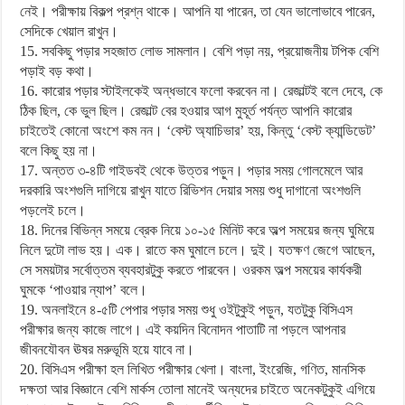
নেই। পরীক্ষায় বিকল্প প্রশ্ন থাকে। আপনি যা পারেন, তা যেন ভালোভাবে পারেন,
সেদিকে খেয়াল রাখুন।
15. সবকিছু পড়ার সহজাত লোভ সামলান। বেশি পড়া নয়, প্রয়োজনীয় টপিক বেশি
পড়াই বড় কথা।
16. কারোর পড়ার স্টাইলকেই অন্ধভাবে ফলো করবেন না। রেজাল্টই বলে দেবে, কে
ঠিক ছিল, কে ভুল ছিল। রেজাল্ট বের হওয়ার আগ মুহূর্ত পর্যন্ত আপনি কারোর
চাইতেই কোনো অংশে কম নন। ‘বেস্ট অ্যাচিভার’ হয়, কিন্তু ‘বেস্ট ক্যান্ডিডেট’
বলে কিছু হয় না।
17. অন্তত ৩-৪টি গাইডবই থেকে উত্তর পড়ুন। পড়ার সময় গোলমেলে আর
দরকারি অংশগুলি দাগিয়ে রাখুন যাতে রিভিশন দেয়ার সময় শুধু দাগানো অংশগুলি
পড়লেই চলে।
18. দিনের বিভিন্ন সময়ে ব্রেক নিয়ে ১০-১৫ মিনিট করে অল্প সময়ের জন্য ঘুমিয়ে
নিলে দুটো লাভ হয়। এক। রাতে কম ঘুমালে চলে। দুই। যতক্ষণ জেগে আছেন,
সে সময়টার সর্বোত্তম ব্যবহারটুকু করতে পারবেন। ওরকম অল্প সময়ের কার্যকরী
ঘুমকে ‘পাওয়ার ন্যাপ’ বলে।
19. অনলাইনে ৪-৫টি পেপার পড়ার সময় শুধু ওইটুকুই পড়ুন, যতটুকু বিসিএস
পরীক্ষার জন্য কাজে লাগে। এই কয়দিন বিনোদন পাতাটি না পড়লে আপনার
জীবনযৌবন ঊষর মরুভূমি হয়ে যাবে না।
20. বিসিএস পরীক্ষা হল লিখিত পরীক্ষার খেলা। বাংলা, ইংরেজি, গণিত, মানসিক
দক্ষতা আর বিজ্ঞানে বেশি মার্কস তোলা মানেই অন্যদের চাইতে অনেকটুকুই এগিয়ে