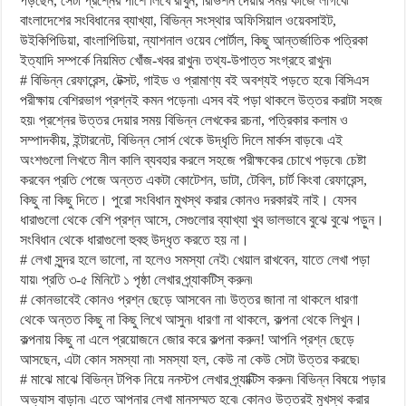
পড়ছেন, সেটা প্রশ্নের পাশে লিখে রাখুন, রিভিশন দেয়ার সময় কাজে লাগবে৷
বাংলাদেশের সংবিধানের ব্যাখ্যা, বিভিন্ন সংস্থার অফিসিয়াল ওয়েবসাইট,
উইকিপিডিয়া, বাংলাপিডিয়া, ন্যাশনাল ওয়েব পোর্টাল, কিছু আন্তর্জাতিক পত্রিকা
ইত্যাদি সম্পর্কে নিয়মিত খোঁজ-খবর রাখুন৷ তথ্য-উপাত্ত সংগ্রহে রাখুন৷
# বিভিন্ন রেফারেন্স, টেক্সট, গাইড ও প্রামাণ্য বই অবশ্যই পড়তে হবে৷ বিসিএস
পরীক্ষায় বেশিরভাগ প্রশ্নই কমন পড়েনা৷ এসব বই পড়া থাকলে উত্তর করাটা সহজ
হয়৷ প্রশ্নের উত্তর দেয়ার সময় বিভিন্ন লেখকের রচনা, পত্রিকার কলাম ও
সম্পাদকীয়, ইন্টারনেট, বিভিন্ন সোর্স থেকে উদ্ধৃতি দিলে মার্কস বাড়বে৷ এই
অংশগুলো লিখতে নীল কালি ব্যবহার করলে সহজে পরীক্ষকের চোখে পড়বে৷ চেষ্টা
করবেন প্রতি পেজে অন্তত একটা কোটেশন, ডাটা, টেবিল, চার্ট কিংবা রেফারেন্স,
কিছু না কিছু দিতে। পুরো সংবিধান মুখস্থ করার কোনও দরকারই নাই। যেসব
ধারাগুলো থেকে বেশি প্রশ্ন আসে, সেগুলোর ব্যাখ্যা খুব ভালভাবে বুঝে বুঝে পড়ুন।
সংবিধান থেকে ধারাগুলো হুবহু উদ্ধৃত করতে হয় না।
# লেখা সুন্দর হলে ভালো, না হলেও সমস্যা নেই৷ খেয়াল রাখবেন, যাতে লেখা পড়া
যায়৷ প্রতি ৩-৫ মিনিটে ১ পৃষ্ঠা লেখার প্র্যাকটিস্ করুন৷
# কোনভাবেই কোনও প্রশ্ন ছেড়ে আসবেন না৷ উত্তর জানা না থাকলে ধারণা
থেকে অন্তত কিছু না কিছু লিখে আসুন৷ ধারণা না থাকলে, কল্পনা থেকে লিখুন।
কল্পনায় কিছু না এলে প্রয়োজনে জোর করে কল্পনা করুন! আপনি প্রশ্ন ছেড়ে
আসছেন, এটা কোন সমস্যা না৷ সমস্যা হল, কেউ না কেউ সেটা উত্তর করছে৷
# মাঝে মাঝে বিভিন্ন টপিক নিয়ে ননস্টপ লেখার প্র্যাক্টিস করুন৷ বিভিন্ন বিষয়ে পড়ার
অভ্যাস বাড়ান৷ এতে আপনার লেখা মানসম্মত হবে৷ কোনও উত্তরই মুখস্থ করার