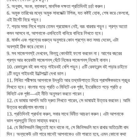
5. অনুবাদ, অংক, ব্যাকরণ, মানসিক দক্ষতা প্রতিদিনই চর্চা করুন।
6. অমুক তারিখের মধ্যে অমুক সাবজেক্ট/ টপিক, যত কষ্টই হোক, শেষ করে ফেলবো,
এই টার্গেট নিয়ে পড়ুন।
7. পড়ার সময় লিখে পড়ার তেমন প্রয়োজন নেই, বরং বারবার পড়ুন। প্রশ্ন অতো
কমন আসবে না, আপনাকে এমনিতেই বানিয়ে বানিয়ে লিখতে হবে।
8. মার্কস এবং প্রশ্নের গুরুত্ব অনুসারে কোন প্রশ্নে কত সময় দেবেন, এটা
অবশ্যই ঠিক করে নেবেন।
9. সব সাজেশনস্ই দেখবেন, কিন্তু কোনটাই ফলো করবেন না। আগের বছরের
প্রশ্ন আর কয়েকটা সাজেশনস্ ঘেঁটে নিজের সাজেশনস্ নিজেই বানান।
10. রেফারেন্স বই কম পড়ে গাইডবই বেশি পড়ুন। ৫টি রেফারেন্স বই পড়ার চাইতে
১টি নতুন গাইডবই উল্টেপাল্টে দেখা ভাল।
11. লিখিত পরীক্ষায় আপনাকে উদ্ধৃতি আর তথ্যউপাত্ত দিয়ে প্রাসঙ্গিকভাবে প্রচুর
লিখতে হবে। বাংলায় গড়ে প্রতি ৩ মিনিটে এক পৃষ্ঠা, ইংরেজিতে গড়ে প্রতি ৫
মিনিটে এক পৃষ্ঠা—এই নীতি অনুসরণ করতে পারেন।
12. যে ভাষায় আপনি অতি দ্রুত লিখতে পারেন, সে ভাষায়ই উত্তর করবেন। আমি
উত্তর করেছিলাম বাংলায়।
13. প্রতিদিনই প্রার্থনা করুন, সবার সাথে বিনীত আচরণ করুন। এটা আপনাকে
ভাল প্রস্তুতি নিতে সাহায্য করবে।
14. যে জিনিসগুলি কিছুতেই মনে থাকে না, সে জিনিসগুলি মনে রাখার অতিচেষ্টা বাদ
দিন। অন্যকেউ ওটা পারে মানেই আপনাকেও ওটা পারতে হবে, এমন কোনো কথা