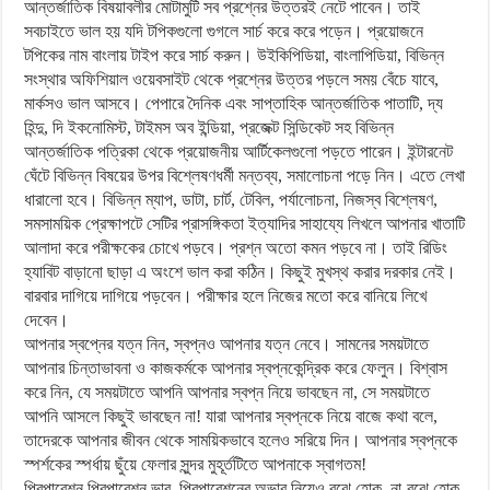
আন্তর্জাতিক বিষয়াবলীর মোটামুটি সব প্রশ্নের উত্তরই নেটে পাবেন। তাই
সবচাইতে ভাল হয় যদি টপিকগুলো গুগলে সার্চ করে করে পড়েন। প্রয়োজনে
টপিকের নাম বাংলায় টাইপ করে সার্চ করুন। উইকিপিডিয়া, বাংলাপিডিয়া, বিভিন্ন
সংস্থার অফিশিয়াল ওয়েবসাইট থেকে প্রশ্নের উত্তর পড়লে সময় বেঁচে যাবে,
মার্কসও ভাল আসবে। পেপারে দৈনিক এবং সাপ্তাহিক আন্তর্জাতিক পাতাটি, দ্য
হিন্দু, দি ইকনোমিস্ট, টাইমস অব ইন্ডিয়া, প্রজেক্ট সিন্ডিকেট সহ বিভিন্ন
আন্তর্জাতিক পত্রিকা থেকে প্রয়োজনীয় আর্টিকেলগুলো পড়তে পারেন। ইন্টারনেট
ঘেঁটে বিভিন্ন বিষয়ের উপর বিশ্লেষণধর্মী মন্তব্য, সমালোচনা পড়ে নিন। এতে লেখা
ধারালো হবে। বিভিন্ন ম্যাপ, ডাটা, চার্ট, টেবিল, পর্যালোচনা, নিজস্ব বিশ্লেষণ,
সমসাময়িক প্রেক্ষাপটে সেটির প্রাসঙ্গিকতা ইত্যাদির সাহায্যে লিখলে আপনার খাতাটি
আলাদা করে পরীক্ষকের চোখে পড়বে। প্রশ্ন অতো কমন পড়বে না। তাই রিডিং
হ্যাবিট বাড়ানো ছাড়া এ অংশে ভাল করা কঠিন। কিছুই মুখস্থ করার দরকার নেই।
বারবার দাগিয়ে দাগিয়ে পড়বেন। পরীক্ষার হলে নিজের মতো করে বানিয়ে লিখে
দেবেন।
আপনার স্বপ্নের যত্ন নিন, স্বপ্নও আপনার যত্ন নেবে। সামনের সময়টাতে
আপনার চিন্তাভাবনা ও কাজকর্মকে আপনার স্বপ্নকেন্দ্রিক করে ফেলুন। বিশ্বাস
করে নিন, যে সময়টাতে আপনি আপনার স্বপ্ন নিয়ে ভাবছেন না, সে সময়টাতে
আপনি আসলে কিছুই ভাবছেন না! যারা আপনার স্বপ্নকে নিয়ে বাজে কথা বলে,
তাদেরকে আপনার জীবন থেকে সাময়িকভাবে হলেও সরিয়ে দিন। আপনার স্বপ্নকে
স্পর্শকের স্পর্ধায় ছুঁয়ে ফেলার সুন্দর মুহূর্তটিতে আপনাকে স্বাগতম!
প্রিপারেশন প্রিপারেশন ভাব, প্রিপারেশনের অভাব নিয়েও বুঝে হোক, না-বুঝে হোক,