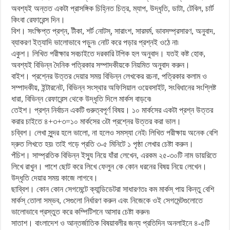
অবশ্যই অন্তত একটা প্রাসঙ্গিক চিহ্নিত চিত্র, ম্যাপ, উদ্ধৃতি, ডাটা, টেবিল, চার্ট
কিংবা রেফারেন্স দিন।
বিশ। সংক্ষিপ্ত প্রশ্ন, টীকা, শর্ট নোটস্, সারাংশ, সারমর্ম, ভাবসম্প্রসারণ, অনুবাদ,
ব্যাকরণ ইত্যাদি ভালোভাবে পড়ুন৷ নোট করে পড়ার প্রশ্নই ওঠে না৷
একুশ। লিখিত পরীক্ষার সবচাইতে দরকারি টপিক হল অনুবাদ। যতই কষ্ট হোক,
অবশ্যই বিভিন্ন দৈনিক পত্রিকার সম্পাদকীয়কে নিয়মিত অনুবাদ করুন।
বাইশ। প্রশ্নের উত্তর দেয়ার সময় বিভিন্ন লেখকের রচনা, পত্রিকার কলাম ও
সম্পাদকীয়, ইন্টারনেট, বিভিন্ন সংস্থার অফিসিয়াল ওয়েবসাইট, সংবিধানের সংশ্লিষ্ট
ধারা, বিভিন্ন রেফারেন্স থেকে উদ্ধৃতি দিলে মার্কস বাড়বে৷
তেইশ। প্রশ্ন নির্বাচন একটি গুরুত্বপূর্ণ বিষয়। ১০ মার্কসের একটা প্রশ্ন উত্তর
করার চাইতে ৪+৩+৩=১০ মার্কসের ৩টা প্রশ্নের উত্তর করা ভাল।
চব্বিশ। লেখা সুন্দর হলে ভালো, না হলেও সমস্যা নেই৷ লিখিত পরীক্ষায় অনেক বেশি
দ্রুত লিখতে হয়৷ তাই গড়ে প্রতি ৩-৫ মিনিটে ১ পৃষ্ঠা লেখার চেষ্টা করুন।
পঁচিশ। সাম্প্রতিক বিভিন্ন ইস্যু নিয়ে যাঁরা লেখেন, এরকম ২৫-৩০টি নাম ডায়রিতে
লিখে রাখুন। পাশে ছোট করে লিখে ফেলুন কে কোন ধরনের বিষয় নিয়ে লেখেন।
উদ্ধৃতি দেয়ার সময় কাজে লাগবে।
ছাব্বিশ। কোন কোন সেগমেন্টে ক্যান্ডিডেটরা সাধারণতঃ কম মার্কস্ পায় কিন্তু বেশি
মার্কস্ তোলা সম্ভব, সেগুলো নির্ধারণ করুন এবং নিজেকে ওই সেগমেন্টগুলোতে
ভালোভাবে প্রস্তুত করে কম্পিটিশনে আসার চেষ্টা করুন৷
সাতাশ। বাংলাদেশ ও আন্তর্জাতিক বিষয়াবলীর জন্য প্রতিদিন অনলাইনে ৪-৫টি