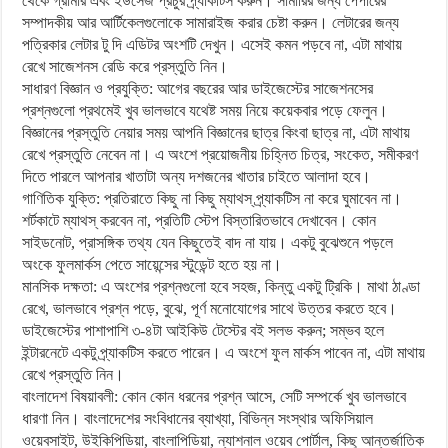
থেকে গ্রামার এবং ইউসেজ প্রচুর প্র্যাকটিস করুন। সামারির জন্য পেপারের
সম্পাদকীয় আর আর্টিকেলগুলোকে সামারাইজ করার চেষ্টা করুন। লেটারের জন্য
পত্রিকার লেটার টু দি এডিটর অংশটি দেখুন। এসেই কমন পড়বে না, এটা মাথায়
রেখে সাজেশনস রেডি করে প্রস্তুতি নিন।
সাধারণ বিজ্ঞান ও প্রযুক্তি: আগের বছরের আর ডাইজেস্টের সাজেশনসের
প্রশ্নগুলো প্রথমেই খুব ভালভাবে যথেষ্ট সময় নিয়ে কয়েকবার পড়ে ফেলুন।
বিজ্ঞানের প্রস্তুতি নেয়ার সময় আপনি বিজ্ঞানের ছাত্র কিংবা ছাত্র না, এটা মাথায়
রেখে প্রস্তুতি নেবেন না। এ অংশে প্রয়োজনীয় চিহ্নিত চিত্র, সংকেত, সমীকরণ
দিতে পারলে আপনার খাতাটা অন্য দশজনের খাতার চাইতে আলাদা হবে।
গাণিতিক যুক্তি: প্রতিরাতে কিছু না কিছু ম্যাথস্ প্র্যাকটিস না করে ঘুমাবেন না।
শর্টকাটে ম্যাথস্ করবেন না, প্রতিটি স্টেপ বিস্তারিতভাবে দেখাবেন। কোন
সাইডনোট, প্রাসঙ্গিক তথ্য যেন কিছুতেই বাদ না যায়। একটু বুঝেশুনে পড়লে
অংকে ফুলমার্কস পেতে সায়েন্সের স্টুডেন্ট হতে হয় না।
মানসিক দক্ষতা: এ অংশের প্রশ্নগুলো হবে সহজ, কিন্তু একটু ট্রিকি। মাথা ঠাণ্ডা
রেখে, ভালভাবে প্রশ্ন পড়ে, বুঝে, পূর্ণ মনোযোগের সাথে উত্তর করতে হবে।
ডাইজেস্টের পাশাপাশি ৩-৪টা আইকিউ টেস্টের বই সলভ করুন; সম্ভব হলে
ইন্টারনেটে একটু প্র্যাকটিস করতে পারেন। এ অংশে ফুল মার্কস পাবেন না, এটা মাথায়
রেখে প্রস্তুতি নিন।
বাংলাদেশ বিষয়াবলী: কোন কোন ধরনের প্রশ্ন আসে, সেটি সম্পর্কে খুব ভালভাবে
ধারণা নিন। বাংলাদেশের সংবিধানের ব্যাখ্যা, বিভিন্ন সংস্থার অফিসিয়াল
ওয়েবসাইট, উইকিপিডিয়া, বাংলাপিডিয়া, ন্যাশনাল ওয়েব পোর্টাল, কিছু আন্তর্জাতিক