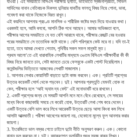
যাওয়া। এই সময়টাতে বিসিএস পরীক্ষায় দুর্নীতি, ভাইভাতে স্বজনপ্রিয়তা, সিভিল
সার্ভিসের নানান নেতিবাচক দিকসহ দুনিয়ার যাবতীয় ফালতু বিষয় নিয়ে শোনা, ভাবা,
গবেষণা করা থাকে নিজেকে বিরত রাখুন।
এই কয়দিনে আপনার প্রচণ্ড মানসিক ও শারীরিক কষ্টের মধ্য দিয়ে যাওয়ার কথা।
ওরকমই হলে, আমি বলবো, আপনি ঠিক পথে আছেন। আমার অভিজ্ঞতা বলে,
পরীক্ষার আগের সময়টাতে যে যত বেশি আরামে থাকে, পরীক্ষার রেজাল্ট বের হওয়ার
পরের সময়টাতে সে ততোধিক কষ্টে থাকে। বেশি পরিশ্রমে কেউ মরে না। যদি তা-ই
হতো, তবে আমরা দেখতে পেতাম, পৃথিবীর সকল সফল মানুষই মৃত।
প্রথম আলো’তে এই ধারাবাহিক লেখাটির মাধ্যমে ৩৬তম বিসিএস পরীক্ষার্থীরা কী কী
বিষয় নিয়ে জানতে চান, সেটা জানতে চেয়ে ফেসবুকে একটা পোস্ট দিয়েছিলাম।
কমেন্টগুলির ভিত্তিতে আজকের লেখাটি সাজালাম।
1. আপনার লেখার কোয়ালিটি বাড়াতে দুটো কাজ করবেন। এক। প্রতিটি প্রশ্নের
উত্তর কয়েকটি সোর্স থেকে পড়বেন। দুই। আপনার প্রস্তুতি যেমনই হোক না
কেন, পরীক্ষার হলে ‘আই অ্যাম দ্য বেস্ট’ এই মনোভাবটি ধরে রাখবেন।
2. একটি প্রশ্নের জন্য যে সময়টি আপনি মনে মনে বেঁধে রেখেছেন, সে সময়ের
মধ্যে কিংবা কাছাকাছি সময়ে যে করেই হোক, উত্তরটি লেখা শেষ করে দেবেন।
একটি উত্তর বেশি ভাল করে লিখে আরেকটি উত্তর ছেড়ে আসা কিংবা কম লিখে
আসাটা আত্মঘাতী। পরীক্ষা আবেগের জায়গা নয়, যেকোনো মূল্যে ফুল আনসার করার
জায়গা।
3. ইংরেজিতে ভাল নম্বর পেতে চাইলে দুটো নীতি অনুসরণ করুন। এক। কোনো
বানান ভুল করবেন না। দুই। ব্যাকরণগত ভুলবিহীন শুদ্ধ সহজ বাক্য লিখুন।