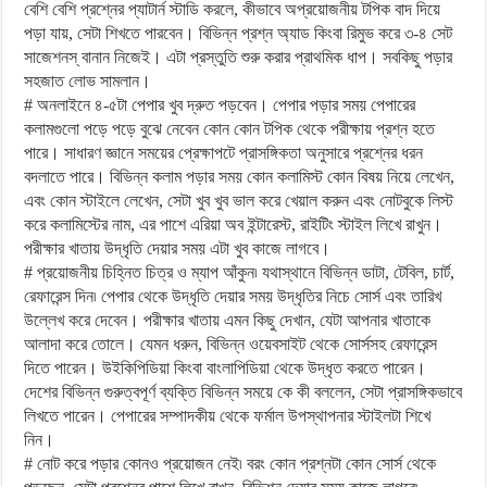
বেশি বেশি প্রশ্নের প্যাটার্ন স্টাডি করলে, কীভাবে অপ্রয়োজনীয় টপিক বাদ দিয়ে
পড়া যায়, সেটা শিখতে পারবেন। বিভিন্ন প্রশ্ন অ্যাড কিংবা রিমুভ করে ৩-৪ সেট
সাজেশনস্ বানান নিজেই। এটা প্রস্তুতি শুরু করার প্রাথমিক ধাপ। সবকিছু পড়ার
সহজাত লোভ সামলান।
# অনলাইনে ৪-৫টা পেপার খুব দ্রুত পড়বেন। পেপার পড়ার সময় পেপারের
কলামগুলো পড়ে পড়ে বুঝে নেবেন কোন কোন টপিক থেকে পরীক্ষায় প্রশ্ন হতে
পারে। সাধারণ জ্ঞানে সময়ের প্রেক্ষাপটে প্রাসঙ্গিকতা অনুসারে প্রশ্নের ধরন
বদলাতে পারে। বিভিন্ন কলাম পড়ার সময় কোন কলামিস্ট কোন বিষয় নিয়ে লেখেন,
এবং কোন স্টাইলে লেখেন, সেটা খুব খুব ভাল করে খেয়াল করুন এবং নোটবুকে লিস্ট
করে কলামিস্টের নাম, এর পাশে এরিয়া অব ইন্টারেস্ট, রাইটিং স্টাইল লিখে রাখুন।
পরীক্ষার খাতায় উদ্ধৃতি দেয়ার সময় এটা খুব কাজে লাগবে।
# প্রয়োজনীয় চিহ্নিত চিত্র ও ম্যাপ আঁকুন৷ যথাস্থানে বিভিন্ন ডাটা, টেবিল, চার্ট,
রেফারেন্স দিন৷ পেপার থেকে উদ্ধৃতি দেয়ার সময় উদ্ধৃতির নিচে সোর্স এবং তারিখ
উল্লেখ করে দেবেন। পরীক্ষার খাতায় এমন কিছু দেখান, যেটা আপনার খাতাকে
আলাদা করে তোলে। যেমন ধরুন, বিভিন্ন ওয়েবসাইট থেকে সোর্সসহ রেফারেন্স
দিতে পারেন। উইকিপিডিয়া কিংবা বাংলাপিডিয়া থেকে উদ্ধৃত করতে পারেন।
দেশের বিভিন্ন গুরুত্বপূর্ণ ব্যক্তি বিভিন্ন সময়ে কে কী বললেন, সেটা প্রাসঙ্গিকভাবে
লিখতে পারেন। পেপারের সম্পাদকীয় থেকে ফর্মাল উপস্থাপনার স্টাইলটা শিখে
নিন।
# নোট করে পড়ার কোনও প্রয়োজন নেই৷ বরং কোন প্রশ্নটা কোন সোর্স থেকে