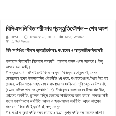
বিসিএস লিখিত পরীক্ষার প্রস্তুতিকৌশল – শেষ অংশ
BPSC
January 28, 2019
blog
,
Written
3,769 Views
বিসিএস লিখিত পরীক্ষার প্রস্তুতিকৌশল: বাংলাদেশ ও আন্তর্জাতিক বিষয়াবলী
বাংলাদেশ বিষয়াবলীর সিলেবাস বদলায়নি, প্রশ্নের ধরনটা একটু বদলেছে। কিছু
কাজের কথা বলছি।
# অন্তত ৩-৪ সেট গাইডবই কিনে ফেলুন। বিভিন্ন রেফারেন্স বই, যেমন
মোজাম্মেল হকের উচ্চমাধ্যমিক পৌরনীতি ২য় পত্র, বাংলাদেশের সংবিধান নিয়ে বই
(যেমন, আরিফ খানের সহজ ভাষায় বাংলাদেশের সংবিধান), মুক্তিযুদ্ধের উপর বই
(যেমন, মঈদুল হাসানের মূলধারা: ’৭১), নীহারকুমার সরকারের ছোটদের রাজনীতি,
ছোটদের অর্থনীতি, মুহাম্মদ হাবিবুর রহমানের নাগরিকদের জানা ভালো, আকবর আলী
খানের পরার্থপরতার অর্থনীতি, আজব ও জবর-আজব অর্থনীতি, আব্দুল হাইয়ের
বাংলাদেশ বিষয়াবলী ইত্যাদি বই পড়ে ফেলুন।
# ৪ ঘণ্টা না বুঝে স্টাডি করার চাইতে ১ ঘণ্টা প্রশ্ন স্টাডি করা অনেক ভালো।