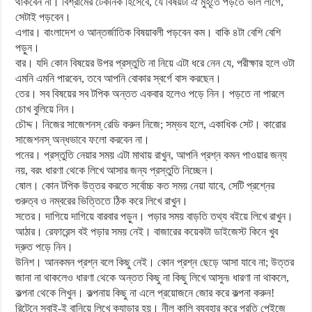
থাকবেন না। বিশ্রামের টেকনিক হিসেবে, যে বিষয়টা ঐ মুহূর্তে পড়তে ভাল লাগে,
সেটাই পড়বেন।
এগার। বাংলাদেশ ও আন্তর্জাতিক বিষয়াবলী পড়বেন কম। বাকি ৪টা বেশি বেশি
পড়ুন।
বার। যদি কোন বিষয়ের উপর প্রস্তুতি না নিয়ে এটা ধরে নেন যে, পরীক্ষার হলে ওটা
এমনি এমনি পারবেন, তবে আপনি বোকার স্বর্গে বাস করছেন।
তের। সব বিষয়ের সব টপিক অন্তত একবার হলেও পড়ে নিন। পড়তে না পারলে
চোখ বুলিয়ে নিন।
চৌদ্দ। নিজের সাজেশনস্ রেডি করুন নিজে; সম্ভব হলে, একাধিক সেট। কারোর
সাজেশনস্ অন্ধভাবে ফলো করবেন না।
পনের। প্রস্তুতি নেয়ার সময় এটা মাথায় রাখুন, আপনি প্রশ্ন কমন পাওয়ার জন্য
নয়, বরং ধারণা থেকে লিখে আসার জন্য প্রস্তুতি নিচ্ছেন।
ষোল। কোন টপিক উত্তর করতে সর্বোচ্চ কত সময় নেয়া যাবে, সেটি প্রশ্নের
গুরুত্ব ও নম্বরের ভিত্তিতে ঠিক করে লিখে রাখুন।
সতের। দাগিয়ে দাগিয়ে বারবার পড়ুন। পড়ার সময় বাড়তি তথ্য বইয়ে লিখে রাখুন।
আঠার। রেফারেন্স বই পড়ার সময় নেই। বাজারের কয়েকটা ডাইজেস্ট কিনে খুব
দ্রুত পড়ে নিন।
উনিশ। আনকমন প্রশ্ন বলে কিছু নেই। কোন প্রশ্ন ছেড়ে আসা যাবে না; উত্তর
জানা না থাকলেও ধারণা থেকে অন্তত কিছু না কিছু লিখে আসুন৷ ধারণা না থাকলে,
কল্পনা থেকে লিখুন। কল্পনায় কিছু না এলে প্রয়োজনে জোর করে কল্পনা করুন!
রিটেনে সবাই-ই বানিয়ে লিখে ক্যাডার হয়। নীল কালি ব্যবহার করে প্রতি পেইজে