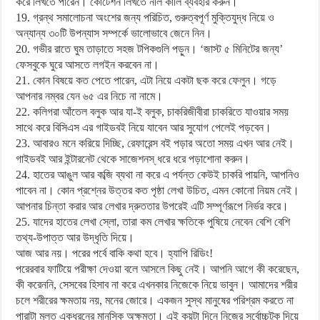
করে লিখতে পারেন। কোটেশন লিখতে নীল কালি ব্যবহার করুন।
19. গ্রন্থ সমালোচনা অংশের জন্য পরিচিত, গুরুত্বপূর্ণ মুক্তিযুদ্ধ নিয়ে ও
অন্যান্য ৩০টি উপন্যাস সম্পর্কে ভালোভাবে জেনে নিন।
20. গভীর রাতে ঘুম তাড়াতে সহজ টপিকগুলি পড়ুন। ‘জাস্ট ৫ মিনিটের জন্য’
ফেসবুকে ঘুরে আসতে লগইন করবেন না।
21. কোন বিষয়ে কত পেতে পারেন, এটা নিয়ে একটা ছক করে ফেলুন। গড়ে
আপনার নম্বর যেন ৬৫ এর নিচে না নামে।
22. কলিগরা আঁতেল বলুক আর যা-ই বলুক, চাকরিজীবীরা চাকরিতে যাওয়ার সময়
সাথে করে বিসিএস এর গাইডবই নিয়ে যাবেন আর সুযোগ পেলেই পড়বেন।
23. আবারও মনে করিয়ে দিচ্ছি, রেফারেন্স বই পড়ার অতো সময় এখন আর নেই।
গাইডবই আর ইন্টারনেট থেকে সাজেশনস্ ধরে ধরে পড়াশোনা করুন।
24. হাতের আঙুল আর কব্জি ব্যথা না করে এ পর্যন্ত কেউই চাকরি পায়নি, আপনিও
পাবেন না। কোন প্রশ্নের উত্তর কত পৃষ্ঠা লেখা উচিত, এমন কোনো নিয়ম নেই।
আপনার চিন্তা করার আর লেখার দ্রুততার উপরেই এটি সম্পূর্ণরূপে নির্ভর করে।
25. যাদের হাতের লেখা স্লো, তারা কম লেখার ক্ষতিকে পুষিয়ে নেবেন বেশি বেশি
তথ্য-উপাত্ত আর উদ্ধৃতি দিয়ে।
আজ আর নয়। পরের পর্বে বাকি কথা হবে। হ্যাপি রিডিং!
পরেরবার ফাটিয়ে পরীক্ষা দেওয়া বলে আসলে কিছু নেই। আপনি আগে কী করেছেন,
কী করেননি, সেসবের হিসাব না করে এখনকার নিজেকে নিয়ে ভাবুন। আমাদের শরীর
চলে শরীরের ক্ষমতায় নয়, মনের জোরে। একজন সুস্থ মানুষের পরিশ্রম করতে না
পারাটা মূলত একধরনের মানসিক অক্ষমতা। এই কয়টা দিনে নিজের সর্বোচ্চটুকু দিয়ে