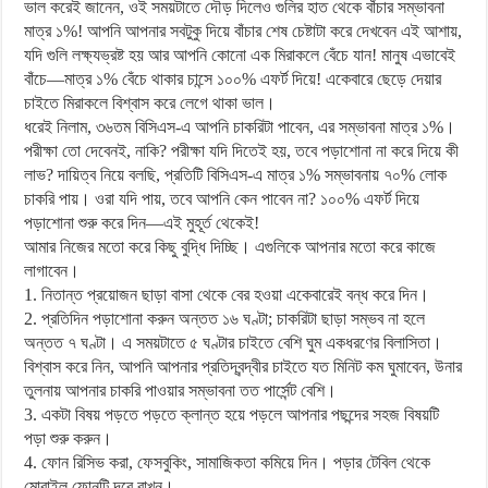
ভাল করেই জানেন, ওই সময়টাতে দৌড় দিলেও গুলির হাত থেকে বাঁচার সম্ভাবনা
মাত্র ১%! আপনি আপনার সবটুকু দিয়ে বাঁচার শেষ চেষ্টাটা করে দেখবেন এই আশায়,
যদি গুলি লক্ষ্যভ্রষ্ট হয় আর আপনি কোনো এক মিরাকলে বেঁচে যান! মানুষ এভাবেই
বাঁচে—মাত্র ১% বেঁচে থাকার চান্সে ১০০% এফর্ট দিয়ে! একেবারে ছেড়ে দেয়ার
চাইতে মিরাকলে বিশ্বাস করে লেগে থাকা ভাল।
ধরেই নিলাম, ৩৬তম বিসিএস-এ আপনি চাকরিটা পাবেন, এর সম্ভাবনা মাত্র ১%।
পরীক্ষা তো দেবেনই, নাকি? পরীক্ষা যদি দিতেই হয়, তবে পড়াশোনা না করে দিয়ে কী
লাভ? দায়িত্ব নিয়ে বলছি, প্রতিটি বিসিএস-এ মাত্র ১% সম্ভাবনায় ৭০% লোক
চাকরি পায়। ওরা যদি পায়, তবে আপনি কেন পাবেন না? ১০০% এফর্ট দিয়ে
পড়াশোনা শুরু করে দিন—এই মুহূর্ত থেকেই!
আমার নিজের মতো করে কিছু বুদ্ধি দিচ্ছি। এগুলিকে আপনার মতো করে কাজে
লাগাবেন।
1. নিতান্ত প্রয়োজন ছাড়া বাসা থেকে বের হওয়া একেবারেই বন্ধ করে দিন।
2. প্রতিদিন পড়াশোনা করুন অন্তত ১৬ ঘণ্টা; চাকরিটা ছাড়া সম্ভব না হলে
অন্তত ৭ ঘণ্টা। এ সময়টাতে ৫ ঘণ্টার চাইতে বেশি ঘুম একধরণের বিলাসিতা।
বিশ্বাস করে নিন, আপনি আপনার প্রতিদ্বন্দ্বীর চাইতে যত মিনিট কম ঘুমাবেন, উনার
তুলনায় আপনার চাকরি পাওয়ার সম্ভাবনা তত পার্সেন্ট বেশি।
3. একটা বিষয় পড়তে পড়তে ক্লান্ত হয়ে পড়লে আপনার পছন্দের সহজ বিষয়টি
পড়া শুরু করুন।
4. ফোন রিসিভ করা, ফেসবুকিং, সামাজিকতা কমিয়ে দিন। পড়ার টেবিল থেকে
মোবাইল ফোনটি দূরে রাখুন।