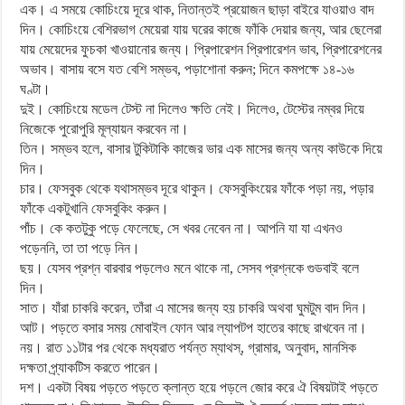
এক। এ সময়ে কোচিংয়ে দূরে থাক, নিতান্তই প্রয়োজন ছাড়া বাইরে যাওয়াও বাদ
দিন। কোচিংয়ে বেশিরভাগ মেয়েরা যায় ঘরের কাজে ফাঁকি দেয়ার জন্য, আর ছেলেরা
যায় মেয়েদের ফুচকা খাওয়ানোর জন্য। প্রিপারেশন প্রিপারেশন ভাব, প্রিপারেশনের
অভাব। বাসায় বসে যত বেশি সম্ভব, পড়াশোনা করুন; দিনে কমপক্ষে ১৪-১৬
ঘণ্টা।
দুই। কোচিংয়ে মডেল টেস্ট না দিলেও ক্ষতি নেই। দিলেও, টেস্টের নম্বর দিয়ে
নিজেকে পুরোপুরি মূল্যায়ন করবেন না।
তিন। সম্ভব হলে, বাসার টুকিটাকি কাজের ভার এক মাসের জন্য অন্য কাউকে দিয়ে
দিন।
চার। ফেসবুক থেকে যথাসম্ভব দূরে থাকুন। ফেসবুকিংয়ের ফাঁকে পড়া নয়, পড়ার
ফাঁকে একটুখানি ফেসবুকিং করুন।
পাঁচ। কে কতটুকু পড়ে ফেলেছে, সে খবর নেবেন না। আপনি যা যা এখনও
পড়েননি, তা তা পড়ে নিন।
ছয়। যেসব প্রশ্ন বারবার পড়লেও মনে থাকে না, সেসব প্রশ্নকে গুডবাই বলে
দিন।
সাত। যাঁরা চাকরি করেন, তাঁরা এ মাসের জন্য হয় চাকরি অথবা ঘুমটুম বাদ দিন।
আট। পড়তে বসার সময় মোবাইল ফোন আর ল্যাপটপ হাতের কাছে রাখবেন না।
নয়। রাত ১১টার পর থেকে মধ্যরাত পর্যন্ত ম্যাথস্, গ্রামার, অনুবাদ, মানসিক
দক্ষতা প্র্যাকটিস করতে পারেন।
দশ। একটা বিষয় পড়তে পড়তে ক্লান্ত হয়ে পড়লে জোর করে ঐ বিষয়টাই পড়তে